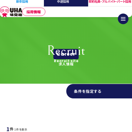
新卒採用
中途採用
契約社員・アルバイト・パート採用
採用情報
Recruit
Career
Recruit site
求人情報
条件を指定する
社内SE の求人検索結果
1
件
1件を表示