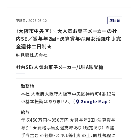
正社員
更新日
2026-05-12
〈大阪市中央区〉＼大人気お菓子メーカーの社
内SE／賞与年2回+決算賞与◎男女活躍中♪完
全週休二日制★
味覚糖株式会社
社内SE/人気お菓子メーカー/UHA味覚糖
勤務地
本社 大阪府大阪府大阪市中央区神崎町4番12号
※基本転勤はありません。 （
Google Map
）
給与
年収450万円～850万円 ★賞与年2回・決算賞与
あり！ ★資格手当別途支給あり（規定あり） ※諸
手当含む ※経験・スキル等判断の上、同社規程に