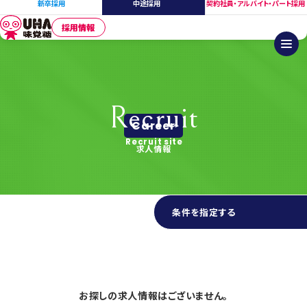
新卒採用
中途採用
契約社員・アルバイト・パート採用
採用情報
Recruit
Career
Recruit site
求人情報
条件を指定する
その他 の求人検索結果
お探しの求人情報はございません。