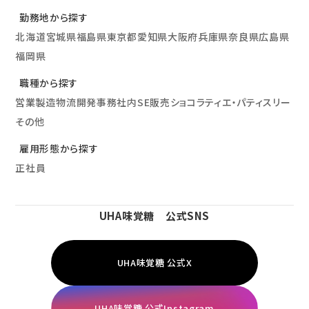
勤務地から探す
北海道
宮城県
福島県
東京都
愛知県
大阪府
兵庫県
奈良県
広島県
福岡県
職種から探す
営業
製造
物流
開発
事務
社内SE
販売
ショコラティエ・パティスリー
その他
雇用形態から探す
正社員
UHA味覚糖 公式SNS
UHA味覚糖 公式X
UHA味覚糖 公式Instagram