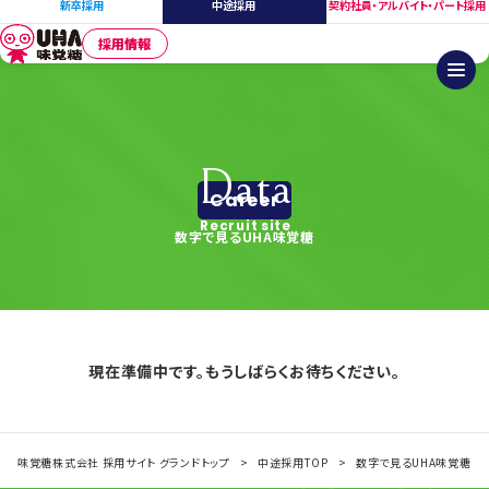
新卒採用
中途採用
契約社員・アルバイト・パート採用
採用情報
Data
Career
Recruit site
数字で見るUHA味覚糖
現在準備中です。もうしばらくお待ちください。
Recruit
味覚糖株式会社 採用サイト グランドトップ
中途採用TOP
数字で見るUHA味覚糖